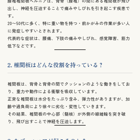
腰椎椎間板ヘルニアは、背骨（腰椎）の間にある椎間板が飛び
出し、神経を圧迫することで痛みやしびれを引き起こす疾患で
す。
20〜50代に多く、特に重い物を持つ・前かがみの作業が多い人
に発症しやすいとされます。
代表的な症状は、腰痛、下肢の痛みやしびれ、感覚障害、筋力
低下などです。
2. 椎間板はどんな役割を持っている？
椎間板は、背骨と背骨の間でクッションのような働きをしてお
り、重力や動作による衝撃を吸収しています。
正常な椎間板は水分をたっぷり含み、弾力性がありますが、加
齢や過負荷により徐々に劣化・変性していきます。
その結果、椎間板の中心部（髄核）が外側の線維輪を突き破
り、飛び出すことで神経を圧迫します。