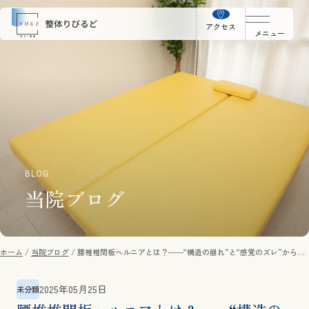
アクセス
メニュー
BLOG
当院ブログ
ホーム
当院ブログ
腰椎椎間板ヘルニアとは？――“構造の崩れ”と“感覚のズレ”から読
み解く腰の痛み
2025年05月25日
未分類