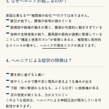
3. なぜヘルニアが起こるのか？
原因は単なる**“椎間板の劣化”**だけではありません。
腹圧が低下し、腰椎の前弯が崩れている
股関節や胸椎の動きが悪く、腰部が代償的に動きすぎている
体幹の支持感覚が鈍り、腰周囲の筋肉が過剰に緊張している
こうした“構造と感覚のズレ”が背景にあると、椎間板に局所的
なストレスが集中し、ヘルニアの発生リスクが高まります。
4. ヘルニアによる症状の特徴は？
腰を前に曲げると痛い
咳やくしゃみで腰や足に電気が走るような痛みが出る
下肢（特に臀部から太もも、ふくらはぎ）に放散痛がある
足の感覚が鈍くなる、力が入りにくい
このような症状は、ヘルニアによる神経圧迫が関与している可
能性があります。