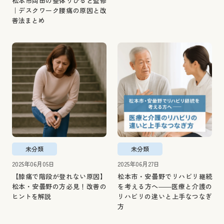
松本市岡田の整体りびるど監修
｜デスクワーク腰痛の原因と改
善法まとめ
未分類
未分類
2025年06月05日
2025年06月27日
【膝痛で階段が登れない原因】
松本市・安曇野でリハビリ継続
松本・安曇野の方必見！改善の
を考える方へ――医療と介護の
ヒントを解説
リハビリの違いと上手なつなぎ
方