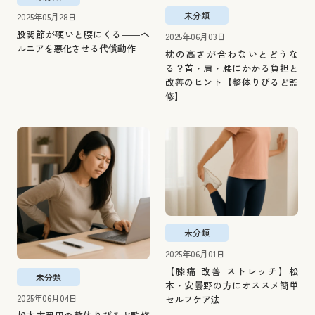
未分類
2025年05月28日
股関節が硬いと腰にくる――ヘ
2025年06月03日
ルニアを悪化させる代償動作
枕の高さが合わないとどうな
る？首・肩・腰にかかる負担と
改善のヒント【整体りびるど監
修】
未分類
2025年06月01日
【膝痛 改善 ストレッチ】松
未分類
本・安曇野の方にオススメ簡単
2025年06月04日
セルフケア法