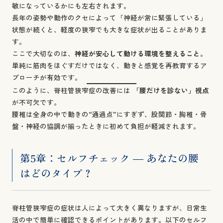
敏になっているかにも左右されます。
長年の姿勢や動作のクセによって「神経が常に緊張している」
状態が続くと、軽度の狭窄でも大きな症状が出ることがありま
す。
ここで大切なのは、
神経が安心して動ける環境を整えること
。
単純に筋肉をほぐすだけではなく、動きと感覚を再教育するア
プローチが有効です。
このように、脊柱管狭窄症の改善には
「腰だけを診ない」視点
が不可欠です。
腰椎は全身の中で動きの“通過点”にすぎず、股関節・胸椎・骨
盤・神経の協調が揃ったときに初めて負担が軽減されます。
第5章：セルフチェック ― あなたの腰
はどのタイプ？
脊柱管狭窄症の症状は人によって大きく異なりますが、日常生
活の中で簡単に確認できるポイントがあります。以下のセルフ