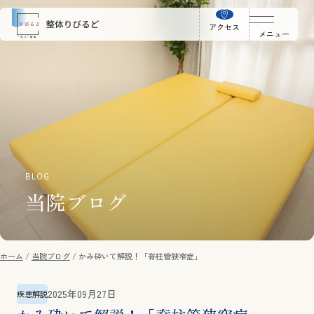
アクセス
メニュー
BLOG
当院ブログ
ホーム
当院ブログ
かみ砕いて解説！「脊柱管狭窄症」
2025年09月27日
疾患解説