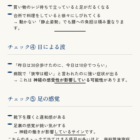
買い物のレジ待ちで立っていると足がだるくなる
台所で料理をしていると徐々にしびれてくる
→ 動かない「静止姿勢」でも腰への負担は積み重なりま
す。
チェック④ 日による波
「昨日は30分歩けたのに、今日は10分でつらい」
病院で「狭窄は軽い」と言われたのに強い症状が出る
→ これは
神経の感受性が影響している可能性
があります。
チェック⑤ 足の感覚
靴下を履くと違和感がある
足裏の感覚が鈍い気がする
→ 神経の働きが影響しているサインです。
これらのチェックで当てはまる項目が多いほど、脊柱管狭窄症