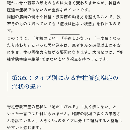
確かに骨や靱帯の形そのものは大きく変わりませんが、
神経の
圧迫＝症状ではない
のが重要なポイントです。
周囲の筋肉の働きや骨盤・股関節の動き方を整えることで、狭
窄そのものは残っていても「症状は出ない状態」を作れるので
す。
このように、「年齢のせい」「手術しかない」「一度狭くなっ
たら終わり」といった思い込みは、患者さんを必要以上に不安
にさせ、体の回復力を妨げる要因になります。大切なのは、
“脊
柱管狭窄症＝絶望”ではない
という視点を持つことです。
第3章：タイプ別にみる脊柱管狭窄症の
症状の違い
脊柱管狭窄症の症状は「足がしびれる」「長く歩けない」と
いった一言では片付けられません。臨床の現場で多くの患者さ
んを診ていると、大きく3つのタイプに分けて理解すると整理し
やすいと感じます。