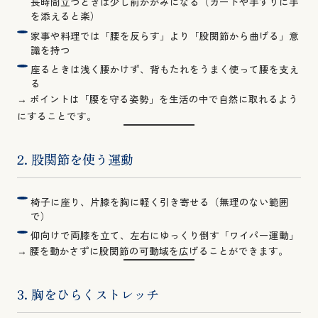
長時間立つときは少し前かがみになる（カートや手すりに手
を添えると楽）
家事や料理では「腰を反らす」より「股関節から曲げる」意
識を持つ
座るときは浅く腰かけず、背もたれをうまく使って腰を支え
る
→ ポイントは「腰を守る姿勢」を生活の中で自然に取れるよう
にすることです。
2. 股関節を使う運動
椅子に座り、片膝を胸に軽く引き寄せる（無理のない範囲
で）
仰向けで両膝を立て、左右にゆっくり倒す「ワイパー運動」
→ 腰を動かさずに股関節の可動域を広げることができます。
3. 胸をひらくストレッチ