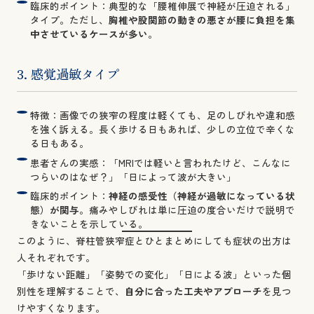
臨床的ポイント：典型的な「腰椎伸展で神経が圧迫される」
タイプ。ただし、
胸椎や股関節の動きの悪さが腰に負担を集
中させているケースが多い
。
3. 感覚過敏タイプ
特徴：画像での狭窄の程度は軽くても、足のしびれや違和感
を強く訴える。長く歩ける日もあれば、少しの立位で辛くな
る日もある。
患者さんの実感：「MRIでは軽いと言われたけど、こんなに
つらいのはなぜ？」「日によって波が大きい」
臨床的ポイント：
神経の感受性（神経が過敏になっている状
態）が関与
。痛みやしびれは単に圧迫の度合いだけで説明で
きないことを示している。
このように、脊柱管狭窄症とひとまとめにしても症状の出方は
人それぞれです。
「歩けない距離」「姿勢での変化」「日による波」といった個
別性を理解することで、
自分に合った工夫やアプローチ
を見つ
けやすくなります。