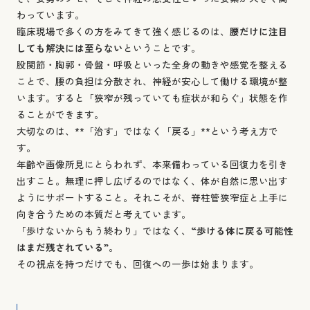
わっています。
臨床現場で多くの方をみてきて強く感じるのは、
腰だけに注目
しても解決には至らない
ということです。
股関節・胸郭・骨盤・呼吸といった全身の動きや感覚を整える
ことで、腰の負担は分散され、神経が安心して働ける環境が整
います。すると「狭窄が残っていても症状が和らぐ」状態を作
ることができます。
大切なのは、**「治す」ではなく「戻る」**という考え方で
す。
年齢や画像所見にとらわれず、本来備わっている回復力を引き
出すこと。無理に押し広げるのではなく、体が自然に思い出す
ようにサポートすること。それこそが、脊柱管狭窄症と上手に
向き合うための本質だと考えています。
「歩けないからもう終わり」ではなく、
“歩ける体に戻る可能性
はまだ残されている”
。
その視点を持つだけでも、回復への一歩は始まります。