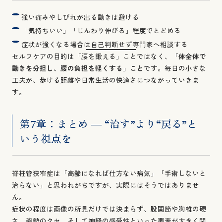
強い痛みやしびれが出る動きは避ける
「気持ちいい」「じんわり伸びる」程度でとどめる
症状が強くなる場合は自己判断せず専門家へ相談する
セルフケアの目的は「腰を鍛える」ことではなく、
「体全体で
動きを分担し、腰の負担を軽くする」こと
です。毎日の小さな
工夫が、歩ける距離や日常生活の快適さにつながっていきま
す。
第7章：まとめ ― “治す”より“戻る”と
いう視点を
脊柱管狭窄症は「高齢になれば仕方ない病気」「手術しないと
治らない」と思われがちですが、実際にはそうではありませ
ん。
症状の程度は画像の所見だけでは決まらず、股関節や胸椎の硬
さ、姿勢のクセ、そして神経の感受性といった要素が大きく関