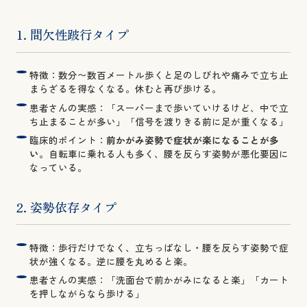
1. 間欠性跛行タイプ
特徴：数分〜数百メートル歩くと足のしびれや痛みで立ち止
まらざるを得なくなる。休むと再び歩ける。
患者さんの実感：「スーパーまで歩いていけるけど、中で立
ち止まることが多い」「信号を渡りきる前に足が重くなる」
臨床的ポイント：
前かがみ姿勢で症状が楽になることが多
い
。自転車に乗れる人も多く、腰を反らす姿勢が悪化要因に
なっている。
2. 姿勢依存タイプ
特徴：歩行だけでなく、立ちっぱなし・腰を反らす姿勢で症
状が強くなる。逆に腰を丸めると楽。
患者さんの実感：「洗面台で前かがみになると楽」「カート
を押しながらなら歩ける」