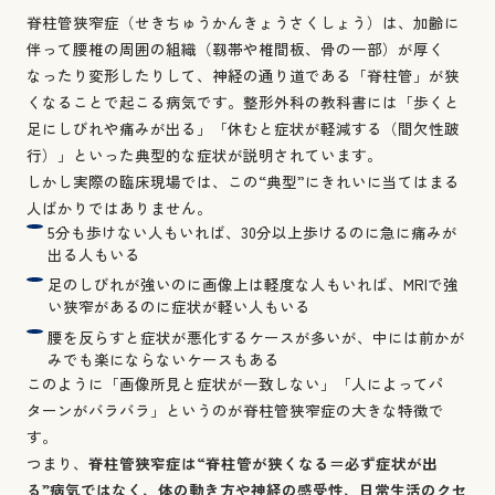
脊柱管狭窄症（せきちゅうかんきょうさくしょう）は、加齢に
伴って腰椎の周囲の組織（靱帯や椎間板、骨の一部）が厚く
なったり変形したりして、神経の通り道である「脊柱管」が狭
くなることで起こる病気です。整形外科の教科書には「歩くと
足にしびれや痛みが出る」「休むと症状が軽減する（間欠性跛
行）」といった典型的な症状が説明されています。
しかし実際の臨床現場では、この“典型”にきれいに当てはまる
人ばかりではありません。
5分も歩けない人もいれば、30分以上歩けるのに急に痛みが
出る人もいる
足のしびれが強いのに画像上は軽度な人もいれば、MRIで強
い狭窄があるのに症状が軽い人もいる
腰を反らすと症状が悪化するケースが多いが、中には前かが
みでも楽にならないケースもある
このように「画像所見と症状が一致しない」「人によってパ
ターンがバラバラ」というのが脊柱管狭窄症の大きな特徴で
す。
つまり、
脊柱管狭窄症は“脊柱管が狭くなる＝必ず症状が出
る”病気ではなく、体の動き方や神経の感受性、日常生活のクセ