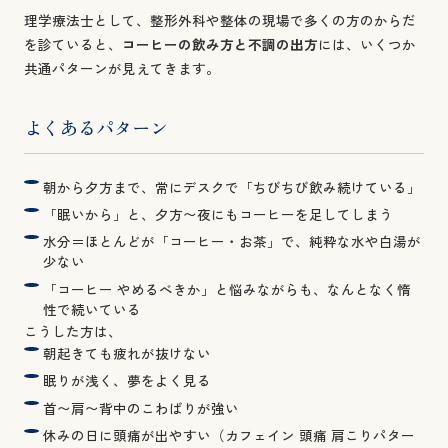
理学療法士として、整形外科や整体の現場で多くの方のからだ
を診ていると、
コーヒーの飲み方と不調の出方
には、いくつか
共通パターンが見えてきます。
よくあるパターン
朝から夕方まで、常にデスクで「ちびちび飲み続けている」
「眠いから」と、夕方〜夜にもコーヒーを足してしまう
水分＝ほとんどが「コーヒー・お茶」で、純粋な水や白湯が
少ない
「コーヒー やめるべきか」と悩みながらも、なんとなく惰
性で続いている
こうした方は、
朝起きても疲れが抜けない
眠りが浅く、夢をよく見る
首〜肩〜背中のこわばりが強い
休みの日に頭痛が出やすい（カフェイン 頭痛 肩こりパター