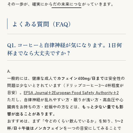
その一歩が、確実にからだの未来につながっていきます。
よくある質問（FAQ）
Q1. コーヒーと自律神経が気になります。1日何
杯までなら大丈夫ですか？
A.
一般的には、健康な成人で
カフェイン400mg/日まで
は安全性の
問題は少ないとされています（ドリップコーヒー3〜4杯程度が
目安）。
EFSA Journal+2European Food Safety Authority+2
ただし、自律神経が乱れやすい方・眠りが浅い方・高血圧や心
臓病をお持ちの方・妊娠中の方などは、
もっと少ない量でも影
響が出ることがあります。
おすすめは、まず「今どのくらい飲んでいるか」を知り、
1〜2
杯/日＋午後はノンカフェイン
を一つの目安にしてみることで