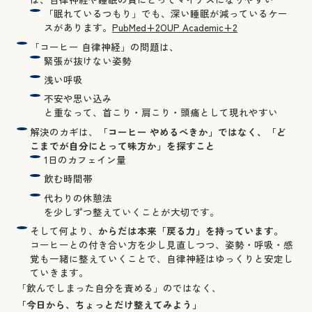
「眠れているつもり」でも、深い睡眠が減っているケー
スがあります。
PubMed+2OUP Academic+2
「コーヒー 自律神経」の問題は、
緊張が抜けない姿勢
浅い呼吸
不安や思い込み
と重なって、首こり・肩こり・頭痛として現れやすい
解決のカギは、
「コーヒー やめるべきか」ではなく、「ど
こまでが自分にとって味方か」を探すこと
1日のカフェイン量
飲む時間帯
代わりの休憩法
を少しずつ整えていくことが大切です。
そして何より、
からだは本来「戻る力」を持っています。
コーヒーとの付き合い方を少し見直しつつ、姿勢・呼吸・感
覚も一緒に整えていくことで、自律神経はゆっくりと安定し
ていきます。
「飲んでしまった自分を責める」のではなく、
「今日から、ちょっとだけ整えてみよう」