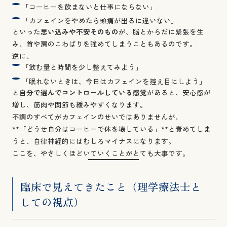
「コーヒーを飲まないと仕事にならない」
「カフェインをやめたら頭痛が出るに違いない」
といった
思い込みや不安そのもの
が、脳とからだに緊張を生
み、首や肩のこわばりを強めてしまうこともあるのです。
逆に、
「飲む量と時間を少し整えてみよう」
「眠れないときは、今日はカフェインを控え目にしよう」
と
自分で選んでコントロールしている感覚
があると、安心感が
増し、筋肉や関節も緩みやすくなります。
不調のすべてがカフェインのせいではありませんが、
**「どうせ自分はコーヒーで体を壊している」**と責めてしま
うと、自律神経的にはむしろマイナスになります。
ここを、やさしくほどいていくことがとても大事です。
臨床で見えてきたこと（理学療法士と
しての視点）