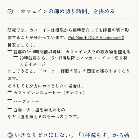
② 「カフェインの締め切り時間」を決める
研究では、カフェインは摂取から数時間たっても睡眠の質に影
響することが分かっています。
PubMed+2OUP Academic+2
目安としては、
就寝の6〜8時間前以降は、カフェイン入りの飲み物を控える
23時就寝なら、15〜17時以降はノンカフェインに切り替
えるイメージ
にしてみると、「コーヒー 睡眠の質」の関係が緩みやすくなり
ます。
どうしても夕方にホッとしたい場合は、
カフェインレスコーヒー（デカフェ）
ハーブティー
白湯に少し塩を加えたもの
などに置き換えるのも一つの手です。
③ いきなりゼロにしない。「1杯減らす」から始