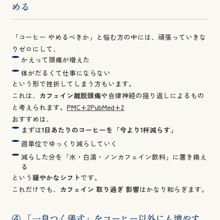
める
「コーヒー やめるべきか」と悩む方の中には、頑張っていきな
りゼロにして、
かえって頭痛が増えた
体がだるくて仕事にならない
という形で挫折してしまう方もいます。
これは、
カフェイン離脱頭痛
や自律神経の揺り返しによるもの
と考えられます。
PMC+2PubMed+2
おすすめは、
まずは
1日あたりのコーヒーを「今より1杯減らす」
週単位でゆっくり減らしていく
減らした分を「水・白湯・ノンカフェイン飲料」に置き換え
る
という
緩やかなシフト
です。
これだけでも、
カフェイン 取り過ぎ 影響
はかなり和らぎます。
④ 「一息つく儀式」をコーヒー以外にも増やす