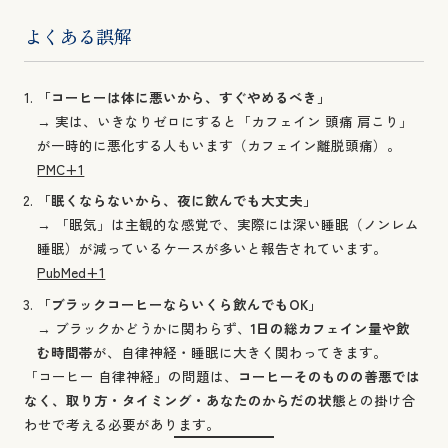
よくある誤解
「コーヒーは体に悪いから、すぐやめるべき」
→ 実は、いきなりゼロにすると「カフェイン 頭痛 肩こり」
が一時的に悪化する人もいます（カフェイン離脱頭痛）。
PMC+1
「眠くならないから、夜に飲んでも大丈夫」
→ 「眠気」は主観的な感覚で、実際には深い睡眠（ノンレム
睡眠）が減っているケースが多いと報告されています。
PubMed+1
「ブラックコーヒーならいくら飲んでもOK」
→ ブラックかどうかに関わらず、
1日の総カフェイン量や飲
む時間帯
が、自律神経・睡眠に大きく関わってきます。
「コーヒー 自律神経」の問題は、
コーヒーそのものの善悪では
なく、取り方・タイミング・あなたのからだの状態
との掛け合
わせで考える必要があります。