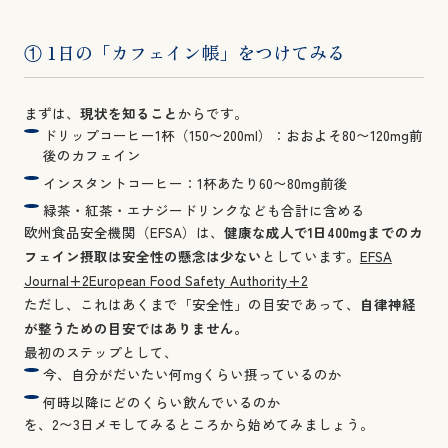
① 1日の「カフェイン帳」をつけてみる
まずは、
現状を知ること
からです。
ドリップコーヒー1杯（150〜200ml）：おおよそ80〜120mg前
後のカフェイン
インスタントコーヒー：1杯あたり60〜80mg前後
緑茶・紅茶・エナジードリンクなども合計に含める
欧州食品安全機関（EFSA）は、
健康な成人で1日400mgまでのカ
フェイン摂取は安全性の懸念は少ない
としています。
EFSA
Journal+2European Food Safety Authority+2
ただし、これはあくまで「安全性」の目安であって、
自律神経
が整うための目安ではありません。
最初のステップとして、
今、自分がだいたい何mgくらい摂っているのか
何時以降にどのくらい飲んでいるのか
を、2〜3日メモしてみるところから始めてみましょう。