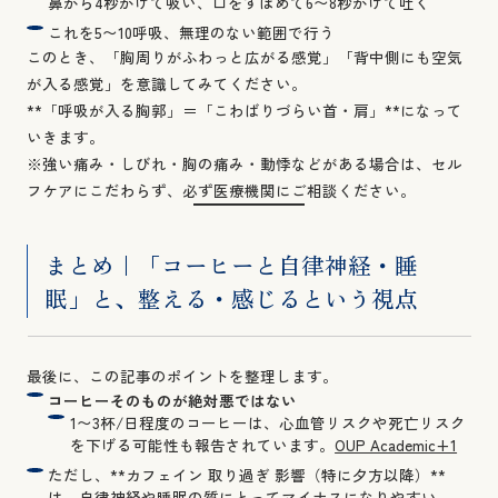
鼻から4秒かけて吸い、口をすぼめて6〜8秒かけて吐く
これを5〜10呼吸、無理のない範囲で行う
このとき、「胸周りがふわっと広がる感覚」「背中側にも空気
が入る感覚」を意識してみてください。
**「呼吸が入る胸郭」＝「こわばりづらい首・肩」**になって
いきます。
※強い痛み・しびれ・胸の痛み・動悸などがある場合は、セル
フケアにこだわらず、必ず医療機関にご相談ください。
まとめ｜「コーヒーと自律神経・睡
眠」と、整える・感じるという視点
最後に、この記事のポイントを整理します。
コーヒーそのものが絶対悪ではない
1〜3杯/日程度のコーヒーは、心血管リスクや死亡リスク
を下げる可能性も報告されています。
OUP Academic+1
ただし、**カフェイン 取り過ぎ 影響（特に夕方以降）**
は、自律神経や睡眠の質にとってマイナスになりやすい