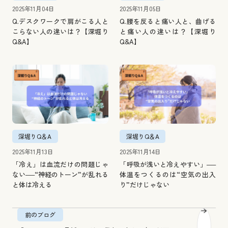
2025年11月04日
2025年11月05日
Q.デスクワークで肩がこる人と
Q.腰を反ると痛い人と、曲げる
こらない人の違いは？【深堀り
と痛い人の違いは？【深堀り
Q&A】
Q&A】
深堀りQ＆A
深堀りQ＆A
2025年11月13日
2025年11月14日
「冷え」は血流だけの問題じゃ
「呼吸が浅いと冷えやすい」──
ない──“神経のトーン”が乱れる
体温をつくるのは“空気の出入
と体は冷える
り”だけじゃない
前のブログ