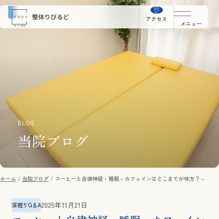
アクセス
メニュー
BLOG
当院ブログ
ホーム
当院ブログ
コーヒーと自律神経・睡眠～カフェインはどこまでが味方？～
2025年11月21日
深堀りQ＆A