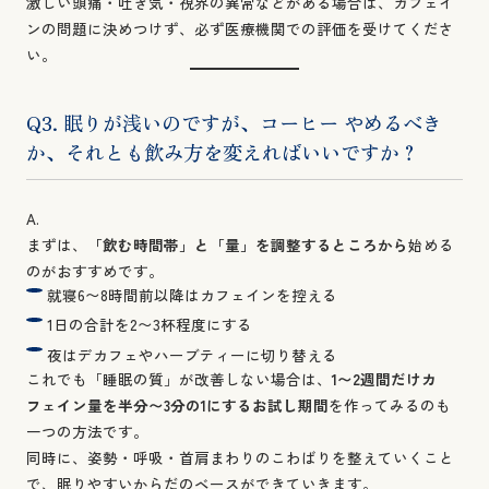
激しい頭痛・吐き気・視界の異常などがある場合は、カフェイ
ンの問題に決めつけず、必ず医療機関での評価を受けてくださ
い。
Q3. 眠りが浅いのですが、コーヒー やめるべき
か、それとも飲み方を変えればいいですか？
A.
まずは、
「飲む時間帯」と「量」を調整するところから
始める
のがおすすめです。
就寝6〜8時間前以降はカフェインを控える
1日の合計を2〜3杯程度にする
夜はデカフェやハーブティーに切り替える
これでも「睡眠の質」が改善しない場合は、
1〜2週間だけカ
フェイン量を半分〜3分の1にするお試し期間
を作ってみるのも
一つの方法です。
同時に、姿勢・呼吸・首肩まわりのこわばりを整えていくこと
で、眠りやすいからだのベースができていきます。