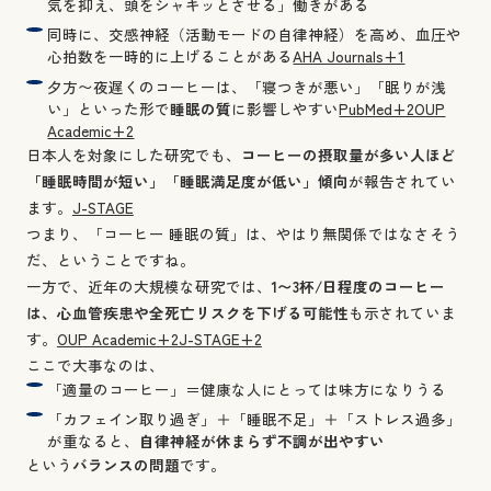
気を抑え、頭をシャキッとさせる」働きがある
同時に、交感神経（活動モードの自律神経）を高め、血圧や
心拍数を一時的に上げることがある
AHA Journals+1
夕方〜夜遅くのコーヒーは、「寝つきが悪い」「眠りが浅
い」といった形で
睡眠の質
に影響しやすい
PubMed+2OUP
Academic+2
日本人を対象にした研究でも、
コーヒーの摂取量が多い人ほど
「睡眠時間が短い」「睡眠満足度が低い」傾向
が報告されてい
ます。
J-STAGE
つまり、「コーヒー 睡眠の質」は、やはり無関係ではなさそう
だ、ということですね。
一方で、近年の大規模な研究では、
1〜3杯/日程度のコーヒー
は、心血管疾患や全死亡リスクを下げる可能性
も示されていま
す。
OUP Academic+2J-STAGE+2
ここで大事なのは、
「適量のコーヒー」＝健康な人にとっては味方になりうる
「カフェイン取り過ぎ」＋「睡眠不足」＋「ストレス過多」
が重なると、
自律神経が休まらず不調が出やすい
という
バランスの問題
です。