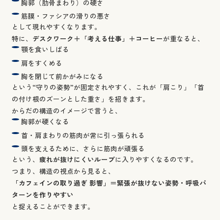
胸郭（肋骨まわり）の硬さ
筋膜・ファシアの滑りの悪さ
として現れやすくなります。
特に、
デスクワーク＋「考える仕事」＋コーヒー
が重なると、
顎を食いしばる
肩をすくめる
胸を閉じて前かがみになる
という“守りの姿勢”が固定されやすく、これが「肩こり」「首
の付け根のズーンとした重さ」を招きます。
からだの構造のイメージで言うと、
胸郭が硬くなる
首・肩まわりの筋肉が常に引っ張られる
頭を支えるために、さらに筋肉が頑張る
という、
疲れが抜けにくいループ
に入りやすくなるのです。
つまり、構造の視点から見ると、
「カフェインの取り過ぎ 影響」＝緊張が抜けない姿勢・呼吸パ
ターンを作りやすい
と捉えることができます。