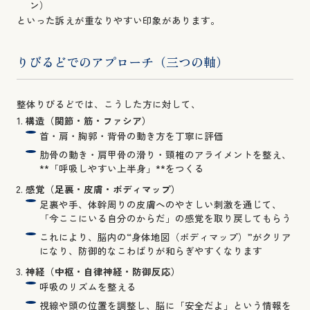
ン）
といった訴えが重なりやすい印象があります。
りびるどでのアプローチ（三つの軸）
整体りびるどでは、こうした方に対して、
構造（関節・筋・ファシア）
首・肩・胸郭・背骨の動き方を丁寧に評価
肋骨の動き・肩甲骨の滑り・頸椎のアライメントを整え、
**「呼吸しやすい上半身」**をつくる
感覚（足裏・皮膚・ボディマップ）
足裏や手、体幹周りの皮膚へのやさしい刺激を通じて、
「今ここにいる自分のからだ」の感覚を取り戻してもらう
これにより、脳内の“身体地図（ボディマップ）”がクリア
になり、防御的なこわばりが和らぎやすくなります
神経（中枢・自律神経・防御反応）
呼吸のリズムを整える
視線や頭の位置を調整し、脳に「安全だよ」という情報を