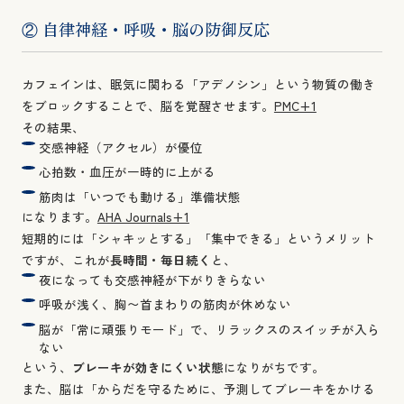
② 自律神経・呼吸・脳の防御反応
カフェインは、眠気に関わる「アデノシン」という物質の働き
をブロックすることで、脳を覚醒させます。
PMC+1
その結果、
交感神経（アクセル）が優位
心拍数・血圧が一時的に上がる
筋肉は「いつでも動ける」準備状態
になります。
AHA Journals+1
短期的には「シャキッとする」「集中できる」というメリット
ですが、これが
長時間・毎日続く
と、
夜になっても交感神経が下がりきらない
呼吸が浅く、胸〜首まわりの筋肉が休めない
脳が「常に頑張りモード」で、リラックスのスイッチが入ら
ない
という、
ブレーキが効きにくい状態
になりがちです。
また、脳は「からだを守るために、予測してブレーキをかける