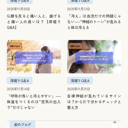
深堀りQ＆A
深堀りQ＆A
2025年11月05日
2025年11月13日
Q.腰を反ると痛い人と、曲げる
「冷え」は血流だけの問題じゃ
と痛い人の違いは？【深堀り
ない──“神経のトーン”が乱れる
Q&A】
と体は冷える
深堀りQ＆A
深堀りQ＆A
2025年11月14日
2025年11月21日
「呼吸が浅いと冷えやすい」──
自律神経が乱れているサイン
体温をつくるのは“空気の出入
は？からだで分かるチェックと
り”だけじゃない
整え方
前のブログ