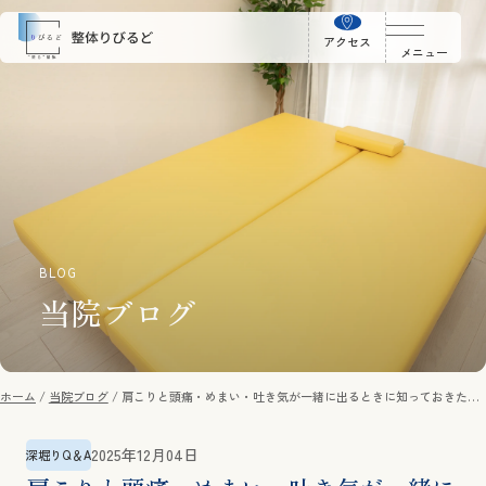
アクセス
メニュー
BLOG
当院ブログ
ホーム
当院ブログ
肩こりと頭痛・めまい・吐き気が一緒に出るときに知っておきたい
こと
2025年12月04日
深堀りQ＆A