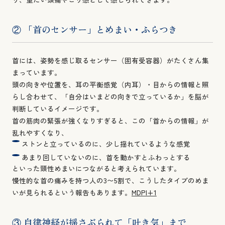
② 「首のセンサー」とめまい・ふらつき
首には、姿勢を感じ取るセンサー（固有受容器）がたくさん集
まっています。
頭の向きや位置を、耳の平衡感覚（内耳）・目からの情報と照
らし合わせて、「自分はいまどの向きで立っているか」を脳が
判断しているイメージです。
首の筋肉の緊張が強くなりすぎると、この「首からの情報」が
乱れやすくなり、
ストンと立っているのに、少し揺れているような感覚
あまり回していないのに、首を動かすとふわっとする
といった頸性めまいにつながると考えられています。
慢性的な首の痛みを持つ人の3〜5割で、こうしたタイプのめま
いが見られるという報告もあります。
MDPI+1
③ 自律神経が揺さぶられて「吐き気」まで