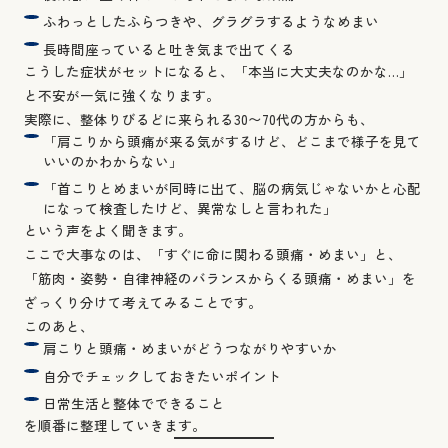
ふわっとしたふらつきや、グラグラするようなめまい
長時間座っていると吐き気まで出てくる
こうした症状がセットになると、「本当に大丈夫なのかな…」
と不安が一気に強くなります。
実際に、整体りびるどに来られる30〜70代の方からも、
「肩こりから頭痛が来る気がするけど、どこまで様子を見て
いいのかわからない」
「首こりとめまいが同時に出て、脳の病気じゃないかと心配
になって検査したけど、異常なしと言われた」
という声をよく聞きます。
ここで大事なのは、「すぐに命に関わる頭痛・めまい」と、
「筋肉・姿勢・自律神経のバランスからくる頭痛・めまい」を
ざっくり分けて考えてみることです。
このあと、
肩こりと頭痛・めまいがどうつながりやすいか
自分でチェックしておきたいポイント
日常生活と整体でできること
を順番に整理していきます。