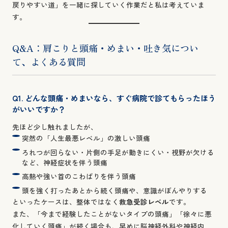
戻りやすい道」を一緒に探していく作業だと私は考えていま
す。
Q&A：肩こりと頭痛・めまい・吐き気につい
て、よくある質問
Q1. どんな頭痛・めまいなら、すぐ病院で診てもらったほう
がいいですか？
先ほど少し触れましたが、
突然の「人生最悪レベル」の激しい頭痛
ろれつが回らない・片側の手足が動きにくい・視野が欠ける
など、神経症状を伴う頭痛
高熱や強い首のこわばりを伴う頭痛
頭を強く打ったあとから続く頭痛や、意識がぼんやりする
といったケースは、整体ではなく
救急受診レベル
です。
また、「今まで経験したことがないタイプの頭痛」「徐々に悪
化していく頭痛」が続く場合も、早めに脳神経外科や神経内