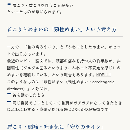
肩こり・首こりを伴うことが多い
といったものが挙げられます。
首こりとめまいの「頸性めまい」という考え方
一方で、「首の痛みやこり」と「ふわっとしためまい」がセッ
トで出る方もいます。
最近のレビュー論文では、頸部の痛みを持つ人の約半数が、非
回転性（グルグル回るというより、ふわっと不安定な感じ）の
めまいを経験している、という報告もあります。
MDPI+1
このようなものは「頸性めまい（頸性めまい・cervicogenic
dizziness）」と呼ばれ、
首を動かしたとき
同じ姿勢でじっとしていて首肩がガチガチになってきたとき
にふわふわする・身体が揺れる感じが出るのが特徴です。
肩こり・頭痛・吐き気は「守りのサイン」