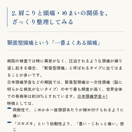
2. 肩こりと頭痛・めまいの関係を、
ざっくり整理してみる
緊張型頭痛という「一番よくある頭痛」
病院の検査では特に異常がなく、圧迫されるような頭痛が繰り
返し起きる場合、「緊張型頭痛」と呼ばれるタイプに当てはま
ることが多いです。
日本頭痛学会などの解説では、緊張型頭痛は一次性頭痛（脳に
明らかな病気がないタイプ）の中で最も頻度が高く、世界全体
での有病率は約38％とされています。
日本頭痛学会+1
特徴としては、
両側性で、こめかみ〜後頭部あたりが締め付けられるように
痛い
「ズキズキ」という拍動性より、「重い・じわっと痛い」感
じ