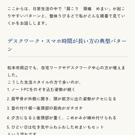
ここからは、日常生活の中で「肩こり 頭痛 めまい」が起こ
りやすいパターンと、整体りびるどで私がどんな順番で見てい
くかをお話しします。
デスクワーク・スマホ時間が長い方の典型パター
ン
松本市周辺でも、在宅ワークやデスクワーク中心の方が増えま
した。
こうした生活スタイルの方で多いのが、
ノートPCをのぞき込む姿勢が続く
肩甲骨が外側に開き、頭が前方に出た姿勢がクセになる
首の付け根〜後頭部の筋肉がガチガチ
夕方になると後頭部が重く、こめかみが締め付けられる
ひどい日は吐き気やふわふわしためまいもセット
という流れです。