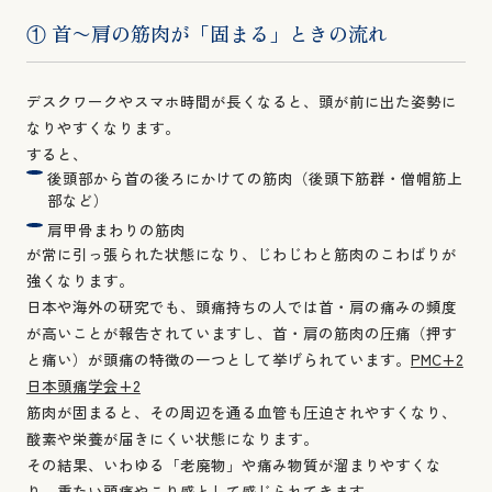
① 首〜肩の筋肉が「固まる」ときの流れ
デスクワークやスマホ時間が長くなると、頭が前に出た姿勢に
なりやすくなります。
すると、
後頭部から首の後ろにかけての筋肉（後頭下筋群・僧帽筋上
部など）
肩甲骨まわりの筋肉
が常に引っ張られた状態になり、じわじわと筋肉のこわばりが
強くなります。
日本や海外の研究でも、頭痛持ちの人では首・肩の痛みの頻度
が高いことが報告されていますし、首・肩の筋肉の圧痛（押す
と痛い）が頭痛の特徴の一つとして挙げられています。
PMC+2
日本頭痛学会+2
筋肉が固まると、その周辺を通る血管も圧迫されやすくなり、
酸素や栄養が届きにくい状態になります。
その結果、いわゆる「老廃物」や痛み物質が溜まりやすくな
り、重たい頭痛やこり感として感じられてきます。