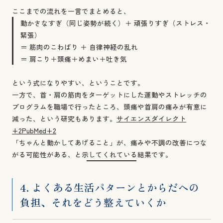
ここまでの流れを一言でまとめると、
動かさなすぎ（同じ姿勢が続く）＋ 頑張りすぎ（ストレス・
緊張）
＝ 筋肉のこわばり ＋ 自律神経の乱れ
＝ 肩こり＋頭痛＋めまい＋吐き気
という式になりやすい、ということです。
一方で、首・肩の筋肉をターゲットにした運動やストレッチの
プログラムを職場で行ったところ、頭痛や首肩の痛みが有意に
減った、という研究もあります。
サイエンスダイレクト
+2PubMed+2
「ちゃんと動かしてあげること」が、痛みや不調の改善につな
がる可能性がある、と示してくれている結果です。
4. よくある生活パターンとからだへの
負担、それをどう整えていくか