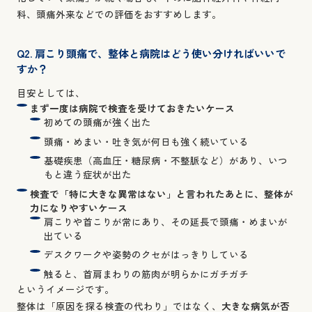
科、頭痛外来などでの評価をおすすめします。
Q2. 肩こり頭痛で、整体と病院はどう使い分ければいいで
すか？
目安としては、
まず一度は病院で検査を受けておきたいケース
初めての頭痛が強く出た
頭痛・めまい・吐き気が何日も強く続いている
基礎疾患（高血圧・糖尿病・不整脈など）があり、いつ
もと違う症状が出た
検査で「特に大きな異常はない」と言われたあとに、整体が
力になりやすいケース
肩こりや首こりが常にあり、その延長で頭痛・めまいが
出ている
デスクワークや姿勢のクセがはっきりしている
触ると、首肩まわりの筋肉が明らかにガチガチ
というイメージです。
整体は「原因を探る検査の代わり」ではなく、
大きな病気が否