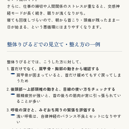
さらに、仕事の締切や人間関係のストレスが重なると、交感神
経モードが長く続き、眠りが浅くなりがち。
寝ても回復しづらいので、朝から首こり・頭痛が残ったまま一
日が始まる、という悪循環にはまりやすくなります。
整体りびるどでの見立て・整え方の一例
整体りびるどでは、こうした方に対して、
首だけでなく、肩甲骨・胸郭の動きから確認する
肩甲骨が固まっていると、首だけ緩めてもすぐ戻ってしま
うため
後頭部〜上部頸椎の動きと、目線の使い方をチェックする
眼精疲労が強いと、首の後ろの筋肉が常に引っ張られてい
ることが多い
呼吸の深さと、みぞおち周りの緊張を評価する
浅い呼吸は、自律神経のバランス不良とセットになりやす
い