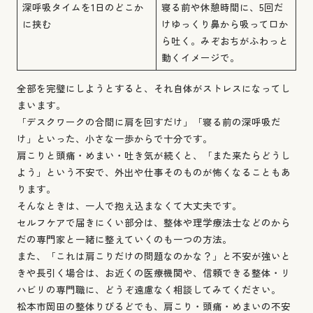
深呼吸タイムを1日のどこか
寝る前や休憩時間に、5回だ
に挟む
けゆっくり鼻から吸って口か
ら吐く。みぞおちがふわっと
動くイメージで。
全部を完璧にしようとすると、それ自体がストレスになってし
まいます。
「デスクワークの合間に肩を回すだけ」「寝る前の深呼吸だ
け」といった、小さな一歩からで十分です。
肩こりと頭痛・めまい・吐き気が続くと、「また来たらどうし
よう」という不安で、外出や仕事そのものが怖くなることもあ
ります。
そんなときは、一人で抱え込まなくて大丈夫です。
セルフケアで届きにくい部分は、整体や理学療法士などのから
だの専門家と一緒に整えていくのも一つの方法。
また、「これは肩こりだけの問題なのかな？」と不安が強いと
きや長引く場合は、お近くの医療機関や、信頼できる整体・リ
ハビリの専門職に、どうぞ遠慮なく相談してみてください。
松本市岡田の整体りびるどでも、肩こり・頭痛・めまいの不安