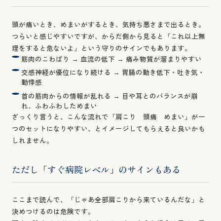
頭が痛いとき、めまいがするとき、気持ち悪さまで出るとき。
つらいと感じやすいですが、からだ側から見ると「これ以上無
理をすると危ないよ」という守りのサインでもあります。
筋肉のこわばり → 血流の低下 → 痛み物質が溜まりやすい
交感神経が優位になり続ける → 胃腸の動き低下・吐き気・
動悸感
首の筋肉からの情報が乱れる → 目や耳とのバランスが崩
れ、ふわふわしためまい
ざっくり言うと、こんな流れで「肩こり 頭痛 めまい」が一
つのセットになりやすい、とイメージしてもらえると良いかも
しれません。
ただし「すぐ病院レベル」のサインもある
ここまで読んで、「じゃあ全部肩こりから来ているんだな」と
決めつけるのは危険です。