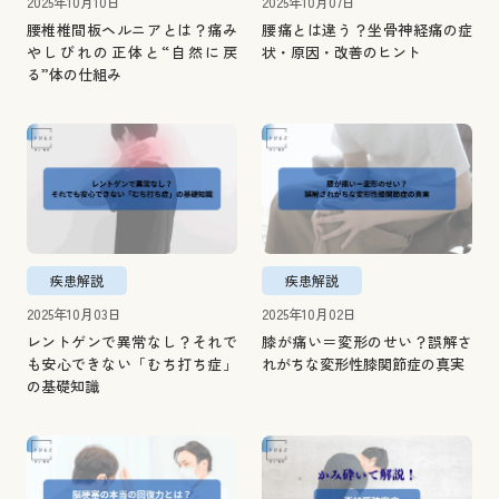
2025年10月10日
2025年10月07日
腰椎椎間板ヘルニアとは？痛み
腰痛とは違う？坐骨神経痛の症
やしびれの正体と“自然に戻
状・原因・改善のヒント
る”体の仕組み
疾患解説
疾患解説
2025年10月03日
2025年10月02日
レントゲンで異常なし？それで
膝が痛い＝変形のせい？誤解さ
も安心できない「むち打ち症」
れがちな変形性膝関節症の真実
の基礎知識