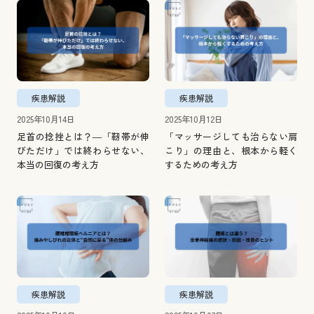
疾患解説
疾患解説
2025年10月14日
2025年10月12日
足首の捻挫とは？―「靭帯が伸
「マッサージしても治らない肩
びただけ」では終わらせない、
こり」の理由と、根本から軽く
本当の回復の考え方
するための考え方
疾患解説
疾患解説