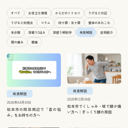
すべて
お役立ち情報
からだのトリセツ
りびるど日記
りびるど的視点
コラム
四十肩・五十肩
整体のあれこれ
未分類
深堀りQ＆A
深掘り解剖学
疾患解説
症例紹介
肩の痛み
腰痛
疾患解説
疾患解説
2025年12月24日
2026年04月05日
松本市でくしゃみ・咳で腰が痛
松本市の岡田周辺で「首の悩
い方へ｜ぎっくり腰の原因
み」をお持ちの方へ