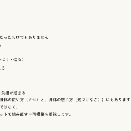
だったわけでもありません。
。
かばう・偏る）
まる
じ負担が溜まる
身体の使い方（クセ）と、身体の感じ方（気づけなさ）】にもあります
ではなく、
ットで組み直す＝再構築
を重視します。
“分かる”ようになること