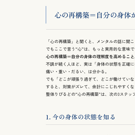
「心の再構築」と聞くと、メンタルの話に聞こ
でもここで言う“心”は、もっと実用的な意味で
心の再構築＝自分の身体の理解度を高めること
不調が続く人ほど、実は「身体の状態を正確に
痛い・重い・だるい、は分かる。
でも「どこが頑張り過ぎて、どこが働けていな
すると、対策がズレて、余計にこじれやすくな
整体りびるどの“心の再構築”は、次の3ステッ
1. 今の身体の状態を知る
頑張り過ぎている部分、うまく機能していない
たとえば、肩こりでも「肩が悪い」ではなく、
“肩が頑張らざるを得ない状態”がどこにある