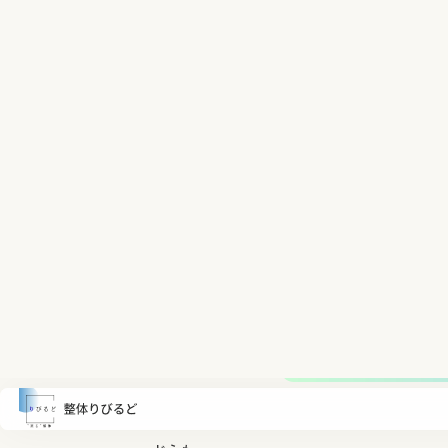
どうも。
松本市岡田の整体りびるどの理学療法士テラサ
今回の記事では、少しうちのコンセプトについ
あなたは整体院、整体サロンを探そうと思った