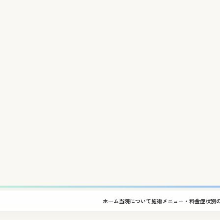
ワです。
て深掘りしながらお話してみようかと思います。
時、何を「基準」にしますか？