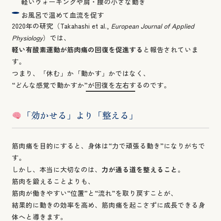
軽いウォーキングや肩・腰の小さな動き
お風呂で温めて血流を促す
2020年の研究（Takahashi et al.,
European Journal of Applied
Physiology
）では、
軽い有酸素運動が筋肉痛の回復を促進する
と報告されていま
す。
つまり、「休む」か「動かす」かではなく、
“どんな感覚で動かすか”が回復を左右するのです。
「効かせる」より「整える」
筋肉痛を目的にすると、身体は“力で頑張る動き”になりがちで
す。
しかし、本当に大切なのは、
力が通る道を整えること
。
筋肉を鍛えることよりも、
筋肉が働きやすい“位置”と“流れ”を取り戻すことが、
結果的に動きの効率を高め、筋肉痛を起こさずに成長できる身
体へと導きます。