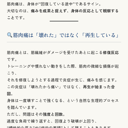
筋肉痛は、身体が“回復している途中”であるサイン。
大切なのは、
痛みを成果と捉えず、身体の反応として観察する
こと
です。
筋肉痛は「壊れた」ではなく「再生している」
筋肉痛とは、筋繊維がダメージを受けたあとに起こる
修復反応
です。
トレーニングや慣れない動きをした際、筋肉の微細な損傷が起
こり、
それを修復しようとする過程で炎症が生じ、痛みを感じます。
この炎症は「壊れたから痛い」ではなく、
再生が始まった合
図
。
身体は一度壊すことで強くなる、という自然な生理的プロセス
を踏んでいます。
ただし、問題はその
強度と回数
。
過度な負荷で繰り返すと、回復より破壊が上回り、
“慢性的な張り”や“疲労の蓄積”として残ることもあります。