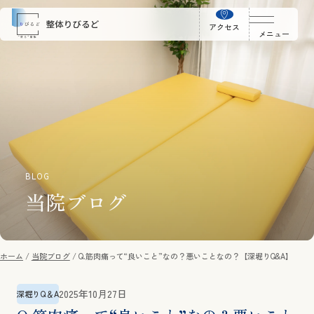
アクセス
メニュー
BLOG
当院ブログ
ホーム
当院ブログ
Q.筋肉痛って“良いこと”なの？悪いことなの？【深堀りQ&A】
2025年10月27日
深堀りQ＆A