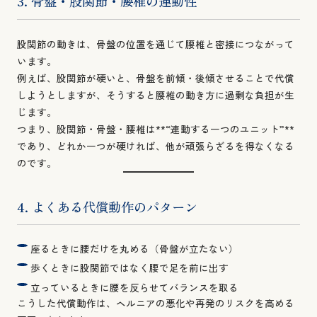
3. 骨盤・股関節・腰椎の連動性
股関節の動きは、骨盤の位置を通じて腰椎と密接につながって
います。
例えば、股関節が硬いと、骨盤を前傾・後傾させることで代償
しようとしますが、そうすると腰椎の動き方に過剰な負担が生
じます。
つまり、股関節・骨盤・腰椎は**“連動する一つのユニット”**
であり、どれか一つが硬ければ、他が頑張らざるを得なくなる
のです。
4. よくある代償動作のパターン
座るときに腰だけを丸める（骨盤が立たない）
歩くときに股関節ではなく腰で足を前に出す
立っているときに腰を反らせてバランスを取る
こうした代償動作は、ヘルニアの悪化や再発のリスクを高める