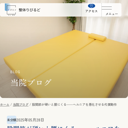
アクセス
メニュー
BLOG
当院ブログ
ホーム
当院ブログ
股関節が硬いと腰にくる――ヘルニアを悪化させる代償動作
2025年05月28日
未分類