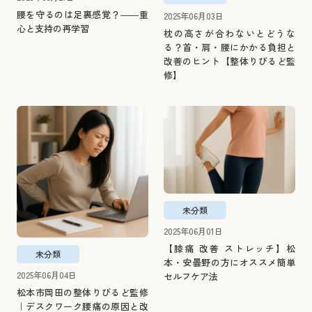
腰を守るのは足裏感覚？――重
2025年06月03日
心と支持の再学習
枕の高さが合わないとどうな
る？首・肩・腰にかかる負担と
改善のヒント【整体りびるど監
修】
未分類
2025年06月01日
【膝痛 改善 ストレッチ】松
未分類
本・安曇野の方にオススメ簡単
2025年06月04日
セルフケア法
松本市岡田の整体りびるど監修
｜デスクワーク腰痛の原因と改