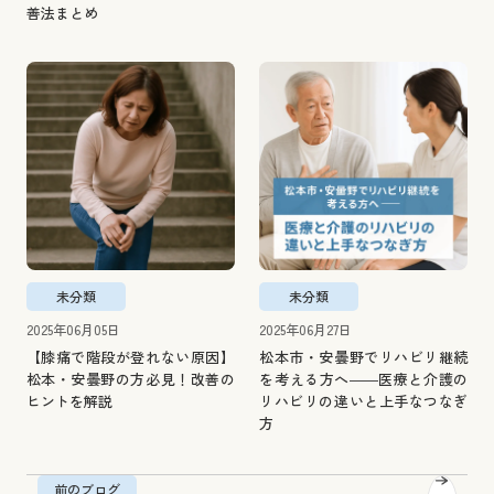
善法まとめ
未分類
未分類
2025年06月05日
2025年06月27日
【膝痛で階段が登れない原因】
松本市・安曇野でリハビリ継続
松本・安曇野の方必見！改善の
を考える方へ――医療と介護の
ヒントを解説
リハビリの違いと上手なつなぎ
方
前のブログ