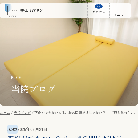
アクセス
メニュー
BLOG
当院ブログ
ホーム
当院ブログ
正座ができないのは、膝の問題だけじゃない？――“屈む動作”に必
要な身体の連動性とは
2025年05月21日
未分類