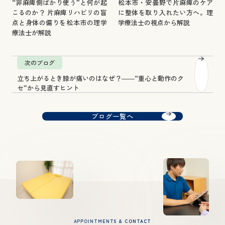
“非麻痺側ばかり使う”と何が起
松本市・安曇野で片麻痺のケア
こるのか？ 片麻痺リハビリの盲
に整体を取り入れたい方へ。理
点と身体の偏りを松本市の理学
学療法士の視点から解説
療法士が解説
次のブログ
立ち上がるとき膝が痛いのはなぜ？――“重心と動作のク
セ”から見直すヒント
ブログ一覧へ
APPOINTMENTS & CONTACT