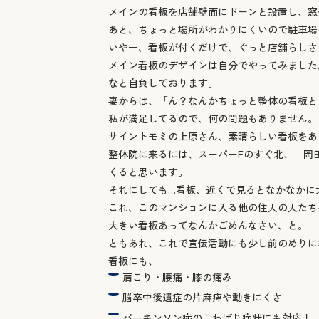
メインの看板を店舗壁面にドーンと設置し、窓
あと、ちょっと場所がわかりにくいので駐車場
いやー、看板が付くだけで、ぐっと店舗らしさ
メイン看板のデザインは自分でやってみました
なと自負しております。
妻からは、「ん？なんかちょっと整体の看板と
私が満足してるので、何の問題もありません。
サイントモミの上原さん、素晴らしい看板をあ
整体院に来るには、スーパーFのすぐ北、「岡
くると思います。
それにしても…看板、近くで見るとなかなかに大
これ、このマンションに入る他の住人の人たち
大きい看板あってなんかごめんなさい、と。
ともあれ、これで宣伝活動にも少し前のめりに
看板にも、
肩こり・腰痛・膝の痛み
脳卒中後遺症の片麻痺や動きにくさ
パーキンソン病のこわばり症状にも対応！