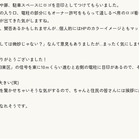
や扉、駐車スペースにロゴを目印としてつけてもらいました。
の入り口、電柱の部分にもオーナー許可をもらって道しるべ用のロゴ看
が出てきた気がしますね。
。賛否あるかもしれませんが…個人的にはHPのカラーイメージともマ
しては微妙じゃない？」なんて意見もありましたが…まったく気にしませ
りがとうございました！
田東区」の信号を東に10ｍくらい進むと右側の電柱に目印があるので、
きい(笑)
を驚かせちゃいそうな気がするので、ちゃんと住民の皆さんには挨拶に
なれそうです。